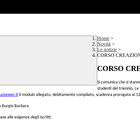
Home
>
Novità
>
Le notizie
>
CORSO CREAZIONE 
CORSO CREA
Si comunica che si stann
studenti del triennio. Le
zioneer.it
il modulo allegato, debitamente compilato, scadenza prorogata al
1
sa Burgio Barbara
e alle esigenze degli iscritti.