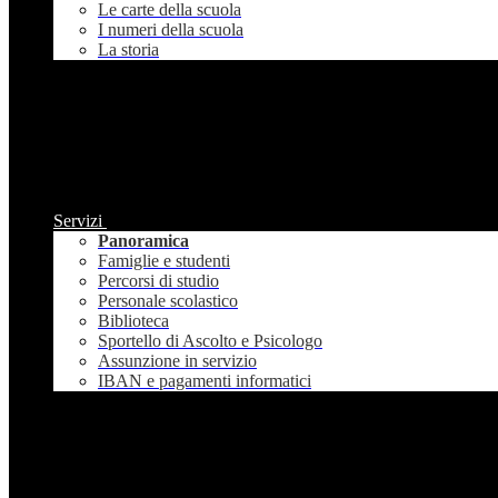
Le carte della scuola
I numeri della scuola
La storia
Servizi
Panoramica
Famiglie e studenti
Percorsi di studio
Personale scolastico
Biblioteca
Sportello di Ascolto e Psicologo
Assunzione in servizio
IBAN e pagamenti informatici