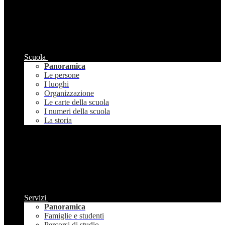
Scuola
Panoramica
Le persone
I luoghi
Organizzazione
Le carte della scuola
I numeri della scuola
La storia
Servizi
Panoramica
Famiglie e studenti
Percorsi di studio