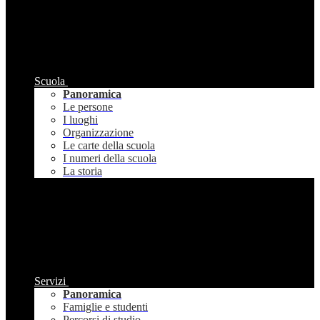
Scuola
Panoramica
Le persone
I luoghi
Organizzazione
Le carte della scuola
I numeri della scuola
La storia
Servizi
Panoramica
Famiglie e studenti
Percorsi di studio