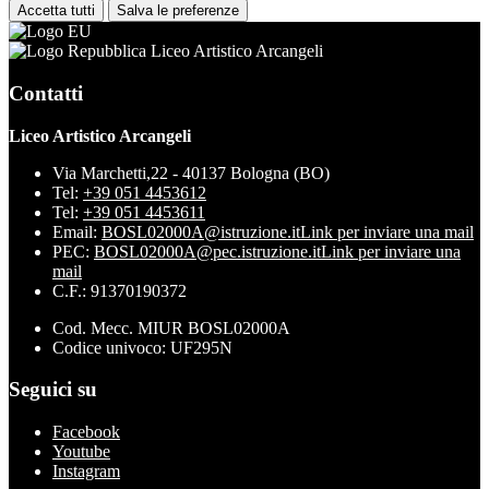
Accetta tutti
Salva le preferenze
Liceo Artistico Arcangeli
Contatti
Liceo Artistico Arcangeli
Via Marchetti,22 - 40137 Bologna (BO)
Tel:
+39 051 4453612
Tel:
+39 051 4453611
Email:
BOSL02000A@istruzione.it
Link per inviare una mail
PEC:
BOSL02000A@pec.istruzione.it
Link per inviare una
mail
C.F.: 91370190372
Cod. Mecc. MIUR BOSL02000A
Codice univoco: UF295N
Seguici su
Facebook
Youtube
Instagram