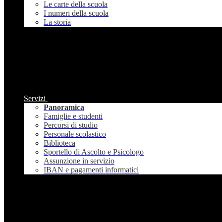
Le carte della scuola
I numeri della scuola
La storia
Servizi
Panoramica
Famiglie e studenti
Percorsi di studio
Personale scolastico
Biblioteca
Sportello di Ascolto e Psicologo
Assunzione in servizio
IBAN e pagamenti informatici