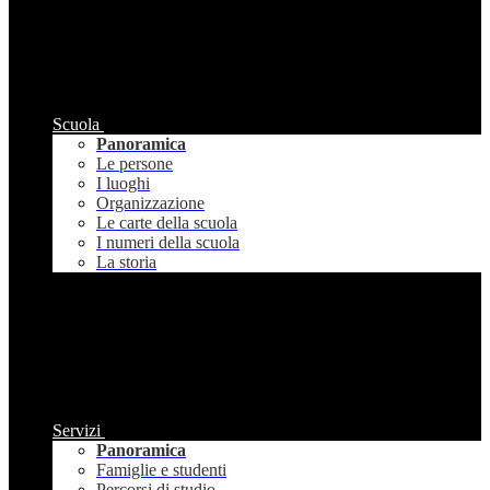
Scuola
Panoramica
Le persone
I luoghi
Organizzazione
Le carte della scuola
I numeri della scuola
La storia
Servizi
Panoramica
Famiglie e studenti
Percorsi di studio