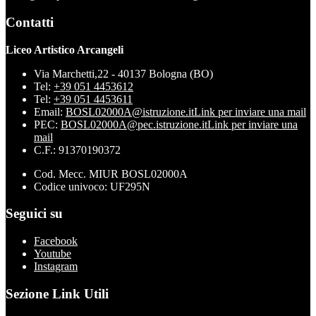
Contatti
Liceo Artistico Arcangeli
Via Marchetti,22 - 40137 Bologna (BO)
Tel:
+39 051 4453612
Tel:
+39 051 4453611
Email:
BOSL02000A@istruzione.it
Link per inviare una mail
PEC:
BOSL02000A@pec.istruzione.it
Link per inviare una
mail
C.F.: 91370190372
Cod. Mecc. MIUR BOSL02000A
Codice univoco: UF295N
Seguici su
Facebook
Youtube
Instagram
Sezione Link Utili