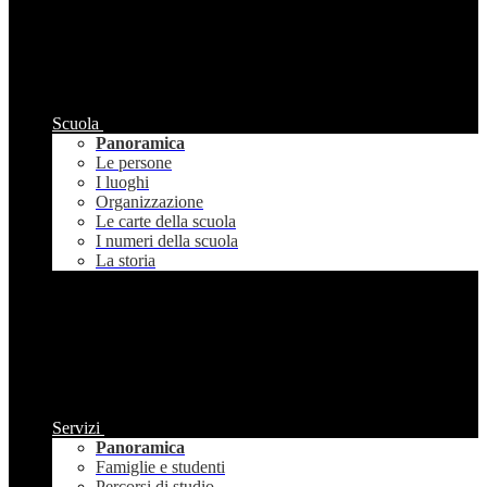
Scuola
Panoramica
Le persone
I luoghi
Organizzazione
Le carte della scuola
I numeri della scuola
La storia
Servizi
Panoramica
Famiglie e studenti
Percorsi di studio