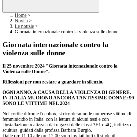
Home
>
Novità
>
Le notizie
>
Giornata internazionale contro la violenza sulle donne
Giornata internazionale contro la
violenza sulle donne
Il 25 novembre 2024 "Giornata internazionale contro la
Violenza sulle Donne".
Riflessioni per non restare a guardare in silenzio.
OGNI ANNO, A CAUSA DELLA VIOLENZA DI GENERE,
IN ITALIA MUOIONO ANCORA TANTISSIME DONNE: 99
SONO LE VITTIME NEL 2024
Nel cortile difronte l'ecobox, si ricorderanno le numerose vittime di
femminicidio in Italia, con la lettura di alcuni testi e con
l'installazione realizzata dai ragazzi delle classi 3E1 e 4Q, indirizzo
scultura, guidati dalla prof.ssa Barbara Burgio.
Dalle ore 11,10 alle ore 12,00 sono invitati tutti gli studenti