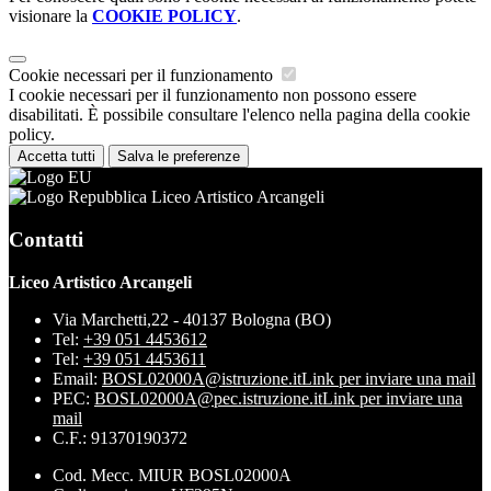
visionare la
COOKIE POLICY
.
Cookie necessari per il funzionamento
I cookie necessari per il funzionamento non possono essere
disabilitati. È possibile consultare l'elenco nella pagina della cookie
policy.
Accetta tutti
Salva le preferenze
Liceo Artistico Arcangeli
Contatti
Liceo Artistico Arcangeli
Via Marchetti,22 - 40137 Bologna (BO)
Tel:
+39 051 4453612
Tel:
+39 051 4453611
Email:
BOSL02000A@istruzione.it
Link per inviare una mail
PEC:
BOSL02000A@pec.istruzione.it
Link per inviare una
mail
C.F.: 91370190372
Cod. Mecc. MIUR BOSL02000A