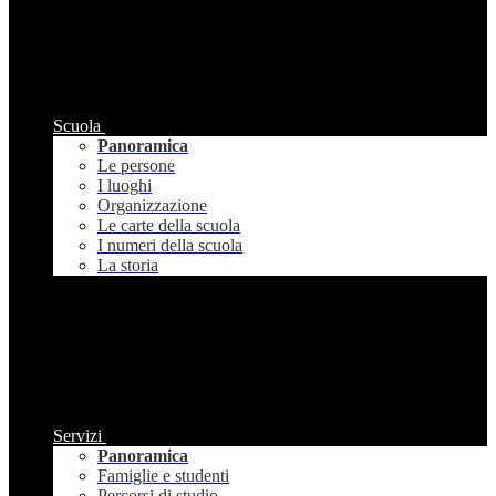
Scuola
Panoramica
Le persone
I luoghi
Organizzazione
Le carte della scuola
I numeri della scuola
La storia
Servizi
Panoramica
Famiglie e studenti
Percorsi di studio