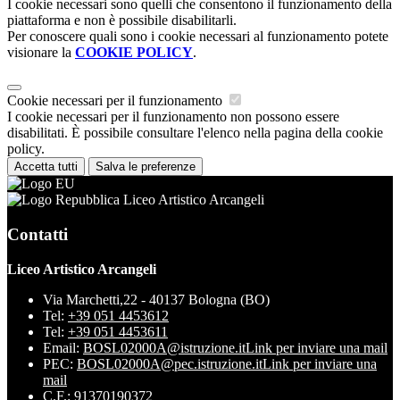
I cookie necessari sono quelli che consentono il funzionamento della
piattaforma e non è possibile disabilitarli.
Per conoscere quali sono i cookie necessari al funzionamento potete
visionare la
COOKIE POLICY
.
Cookie necessari per il funzionamento
I cookie necessari per il funzionamento non possono essere
disabilitati. È possibile consultare l'elenco nella pagina della cookie
policy.
Accetta tutti
Salva le preferenze
Liceo Artistico Arcangeli
Contatti
Liceo Artistico Arcangeli
Via Marchetti,22 - 40137 Bologna (BO)
Tel:
+39 051 4453612
Tel:
+39 051 4453611
Email:
BOSL02000A@istruzione.it
Link per inviare una mail
PEC:
BOSL02000A@pec.istruzione.it
Link per inviare una
mail
C.F.: 91370190372