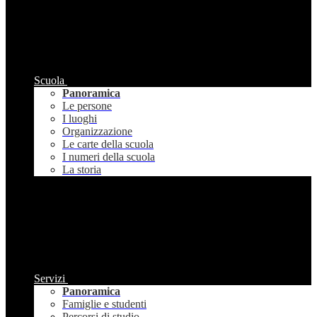
Scuola
Panoramica
Le persone
I luoghi
Organizzazione
Le carte della scuola
I numeri della scuola
La storia
Servizi
Panoramica
Famiglie e studenti
Percorsi di studio