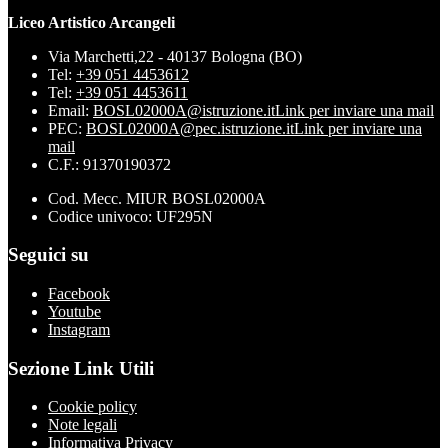
Liceo Artistico Arcangeli
Via Marchetti,22 - 40137 Bologna (BO)
Tel:
+39 051 4453612
Tel:
+39 051 4453611
Email:
BOSL02000A@istruzione.it
Link per inviare una mail
PEC:
BOSL02000A@pec.istruzione.it
Link per inviare una
mail
C.F.: 91370190372
Cod. Mecc. MIUR BOSL02000A
Codice univoco: UF295N
Seguici su
Facebook
Youtube
Instagram
Sezione Link Utili
Cookie policy
Note legali
Informativa Privacy