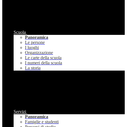
Scuola
Panoramica
Le persone
I luoghi
Organizzazione
Le carte della scuola
I numeri della scuola
La storia
Servizi
Panoramica
Famiglie e studenti
Percorsi di studio