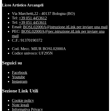
Liceo Artistico Arcangeli
Via Marchetti,22 - 40137 Bologna (BO)
Tel:
+39 051 4453612
Tel:
+39 051 4453611
Email:
BOSL02000A@istruzione.it
Link per inviare una mail
PEC:
BOSL02000A@pec.istruzione.it
Link per inviare una
mail
C.F.: 91370190372
Cod. Mecc. MIUR BOSL02000A
Codice univoco: UF295N
Seguici su
Facebook
Youtube
Instagram
Sezione Link Utili
Cookie policy
Note legali
Informativa Privacy