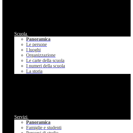
Scuola
Panoramica
Le persone
I luoghi
Organizzazione
Le carte della scuola
I numeri della scuola
La storia
Servizi
Panoramica
Famiglie e studenti
Percorsi di studio