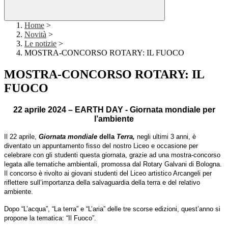
Home
>
Novità
>
Le notizie
>
MOSTRA-CONCORSO ROTARY: IL FUOCO
MOSTRA-CONCORSO ROTARY: IL
FUOCO
22 aprile 2024 – EARTH DAY - Giornata mondiale per
l’ambiente
I
l 22 aprile,
Giornata
mondiale
della
T
erra,
n
egli ultimi 3 anni, è
diventat
o
un appuntamento fisso del nostro Liceo
e
occasione per
celebrare
con gli studenti
questa
giornata,
grazie ad
una
mostra-
concorso
legat
a
alle tematiche ambientali, promoss
a
dal Rotary Galvani di Bologna.
Il concorso è rivolto ai giovani studenti
del Liceo artistico Arcangeli
per
riflettere sull’importanza del
la salvaguardia
della terra e
del relativo
ambiente.
Dopo “L’acqua”, “La terra” e “L’aria” delle tre scorse edizioni, quest’anno si
propone la tematica: “Il Fuoco”.