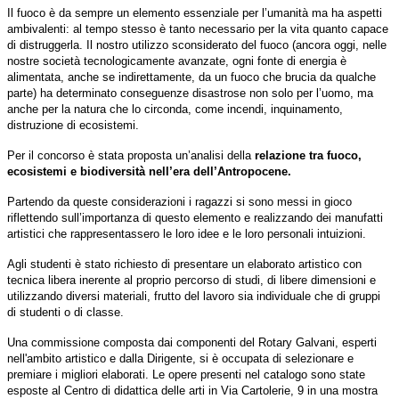
Il fuoco è
da sempre
un elemento essenziale per l’umanità
ma ha
aspetti
ambivalenti: al tempo stesso
è tanto necessario per la vita quanto capace
di distruggerla. Il nostro utilizzo sconsiderato del fuoco (ancora oggi, nelle
nostre società tecnologicamente avanzate, ogni fonte di energia è
alimentata, anche se indirettamente, da un fuoco che brucia da qualche
parte) ha determinato conseguenze disastrose non solo per l’uomo, ma
anche per la natura che lo circonda, come incendi, inquinamento,
distruzione di ecosistemi.
Per il concorso è stata proposta
un’analisi della
relazione tra fuoco,
ecosistemi e biodiversità nell’era dell’Antropocene.
Partendo da queste considerazioni i ragazzi si sono messi in gioco
riflettendo sull’importanza di questo elemento e realizzando dei manufatti
artistici che rappresentassero le loro idee e le loro personali intuizioni.
Agli studenti
è stato
richiesto
di presentare un elaborato artistico con
tecnica libera inerente al proprio percorso di studi, di libere dimensioni
e
utilizzando diversi materiali
, frutto d
el
lavoro sia individuale
che
di gruppi
di studenti o di classe.
Una commissione composta dai componenti del Rotary Galvani, esperti
nell'ambito artistico e dalla Dirigente, si è occupata di selezionare e
premiare i migliori elaborati. Le opere presenti nel catalogo sono state
esposte al Centro di didattica delle arti in Via Cartolerie, 9 in una mostra