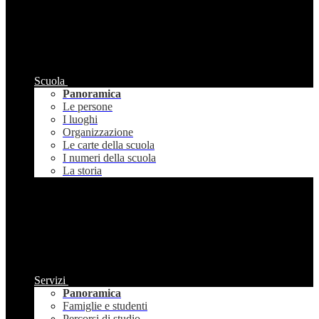
Scuola
Panoramica
Le persone
I luoghi
Organizzazione
Le carte della scuola
I numeri della scuola
La storia
Servizi
Panoramica
Famiglie e studenti
Percorsi di studio