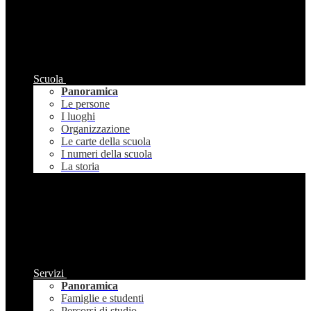
Scuola
Panoramica
Le persone
I luoghi
Organizzazione
Le carte della scuola
I numeri della scuola
La storia
Servizi
Panoramica
Famiglie e studenti
Percorsi di studio