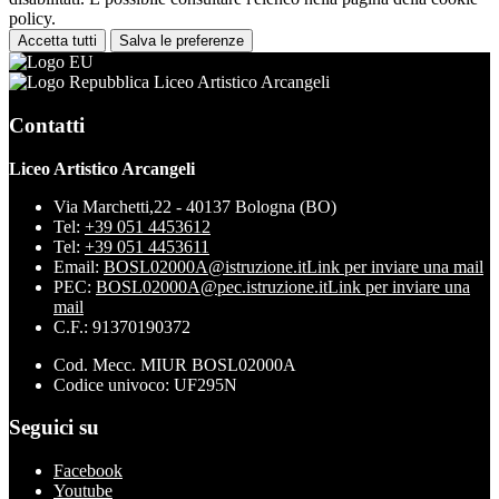
policy.
Accetta tutti
Salva le preferenze
Liceo Artistico Arcangeli
Contatti
Liceo Artistico Arcangeli
Via Marchetti,22 - 40137 Bologna (BO)
Tel:
+39 051 4453612
Tel:
+39 051 4453611
Email:
BOSL02000A@istruzione.it
Link per inviare una mail
PEC:
BOSL02000A@pec.istruzione.it
Link per inviare una
mail
C.F.: 91370190372
Cod. Mecc. MIUR BOSL02000A
Codice univoco: UF295N
Seguici su
Facebook
Youtube