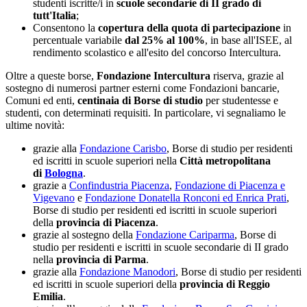
studenti iscritte/i in
scuole secondarie di II grado di
tutt'Italia
;
Consentono la
copertura della quota di partecipazione
in
percentuale variabile
dal 25% al 100%
, in base all'ISEE, al
rendimento scolastico e all'esito del concorso Intercultura.
Oltre a queste borse,
Fondazione Intercultura
riserva, grazie al
sostegno di numerosi partner esterni come Fondazioni bancarie,
Comuni ed enti,
centinaia di Borse di studio
per studentesse e
studenti, con determinati requisiti.
In particolare, vi segnaliamo le
ultime novità:
grazie alla
Fondazione Carisbo
, Borse di studio per residenti
ed iscritti in scuole superiori nella
Città metropolitana
di
Bologna
.
grazie a
Confindustria Piacenza
,
Fondazione di Piacenza e
Vigevano
e
Fondazione Donatella Ronconi ed Enrica Prati
,
Borse di studio per residenti ed iscritti in scuole superiori
della
provincia di Piacenza
.
grazie al sostegno della
Fondazione Cariparma
, Borse di
studio per residenti e iscritti in scuole secondarie di II grado
nella
provincia di Parma
.
grazie alla
Fondazione Manodori
, Borse di studio per residenti
ed iscritti in scuole superiori della
provincia di Reggio
Emilia
.