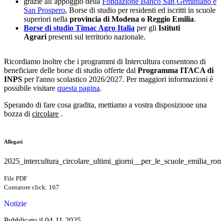
grazie all’appoggio della
Fondazione Banco San Geminiano e
San Prospero
, Borse di studio per residenti ed iscritti in scuole
superiori nella
provincia di Modena o Reggio Emilia
.
Borse di studio Timac Agro Italia
per gli
Istituti
Agrari
presenti sul territorio nazionale.
Ricordiamo inoltre che i programmi di Intercultura consentono di
beneficiare delle borse di studio offerte dal
Programma ITACA di
INPS
per l'anno scolastico 2026/2027. Per maggiori informazioni è
possibile visitare
questa pagina
.
Sperando di fare cosa gradita, mettiamo a vostra disposizione una
bozza di
circolare
.
Allegati
2025_intercultura_circolare_ultimi_giorni__per_le_scuole_emilia_ro
File PDF
Contatore click: 167
Notizie
Pubblicato il 04-11-2025