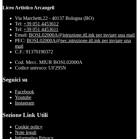
Liceo Artistico Arcangeli
Via Marchetti,22 - 40137 Bologna (BO)
Tel:
+39 051 4453612
Tel:
+39 051 4453611
Email:
BOSL02000A@istruzione.it
Link per inviare una mail
PEC:
BOSL02000A@pec.istruzione.it
Link per inviare una
mail
C.F.: 91370190372
Cod. Mecc. MIUR BOSL02000A
Codice univoco: UF295N
Seguici su
Facebook
Youtube
Instagram
Sezione Link Utili
Cookie policy
Note legali
Informativa Privacy