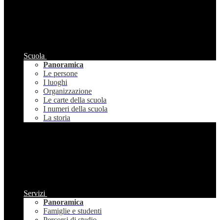
Scuola
Panoramica
Le persone
I luoghi
Organizzazione
Le carte della scuola
I numeri della scuola
La storia
Servizi
Panoramica
Famiglie e studenti
Percorsi di studio