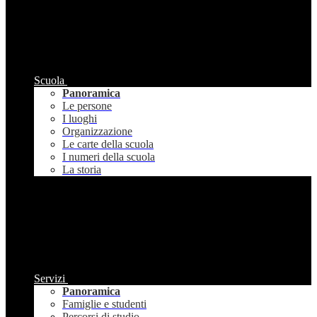
Scuola
Panoramica
Le persone
I luoghi
Organizzazione
Le carte della scuola
I numeri della scuola
La storia
Servizi
Panoramica
Famiglie e studenti
Percorsi di studio