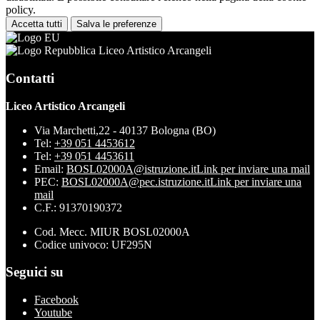
policy.
Accetta tutti
Salva le preferenze
Liceo Artistico Arcangeli
Contatti
Liceo Artistico Arcangeli
Via Marchetti,22 - 40137 Bologna (BO)
Tel:
+39 051 4453612
Tel:
+39 051 4453611
Email:
BOSL02000A@istruzione.it
Link per inviare una mail
PEC:
BOSL02000A@pec.istruzione.it
Link per inviare una
mail
C.F.: 91370190372
Cod. Mecc. MIUR BOSL02000A
Codice univoco: UF295N
Seguici su
Facebook
Youtube