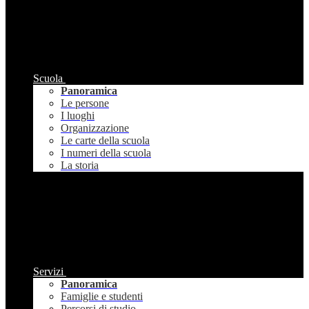
Scuola
Panoramica
Le persone
I luoghi
Organizzazione
Le carte della scuola
I numeri della scuola
La storia
Servizi
Panoramica
Famiglie e studenti
Percorsi di studio