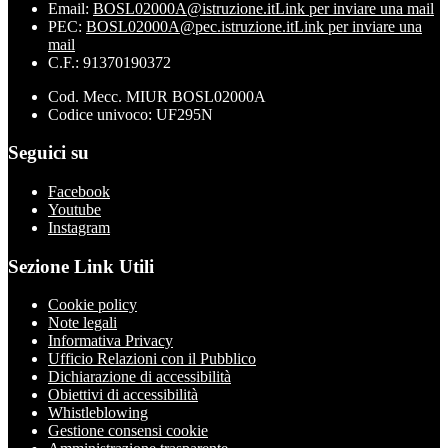
Email:
BOSL02000A@istruzione.it
Link per inviare una mail
PEC:
BOSL02000A@pec.istruzione.it
Link per inviare una
mail
C.F.: 91370190372
Cod. Mecc. MIUR BOSL02000A
Codice univoco: UF295N
Seguici su
Facebook
Youtube
Instagram
Sezione Link Utili
Cookie policy
Note legali
Informativa Privacy
Ufficio Relazioni con il Pubblico
Dichiarazione di accessibilità
Obiettivi di accessibilità
Whistleblowing
Gestione consensi cookie