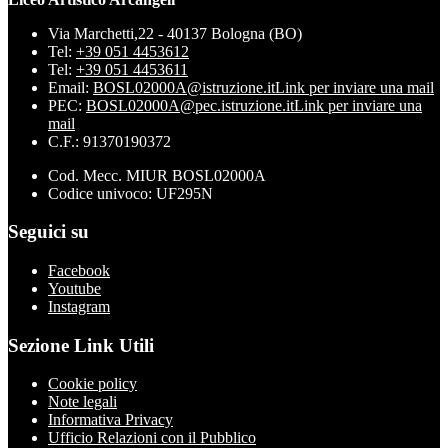
Via Marchetti,22 - 40137 Bologna (BO)
Tel:
+39 051 4453612
Tel:
+39 051 4453611
Email:
BOSL02000A@istruzione.it
Link per inviare una mail
PEC:
BOSL02000A@pec.istruzione.it
Link per inviare una
mail
C.F.: 91370190372
Cod. Mecc. MIUR BOSL02000A
Codice univoco: UF295N
Seguici su
Facebook
Youtube
Instagram
Sezione Link Utili
Cookie policy
Note legali
Informativa Privacy
Ufficio Relazioni con il Pubblico