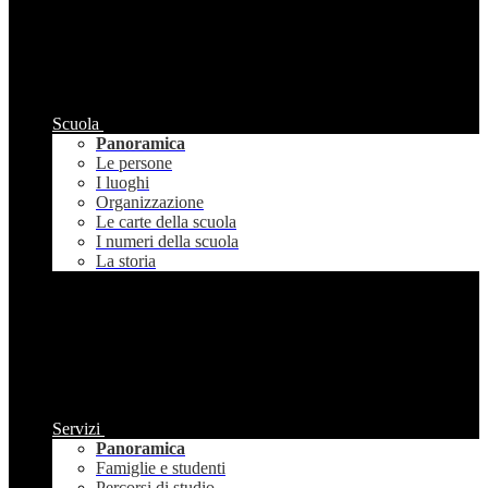
Scuola
Panoramica
Le persone
I luoghi
Organizzazione
Le carte della scuola
I numeri della scuola
La storia
Servizi
Panoramica
Famiglie e studenti
Percorsi di studio