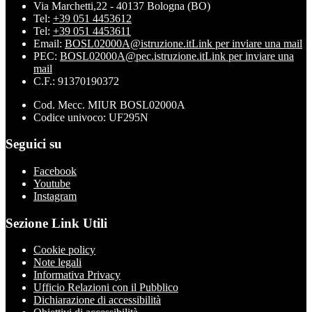
Via Marchetti,22 - 40137 Bologna (BO)
Tel:
+39 051 4453612
Tel:
+39 051 4453611
Email:
BOSL02000A@istruzione.it
Link per inviare una mail
PEC:
BOSL02000A@pec.istruzione.it
Link per inviare una
mail
C.F.: 91370190372
Cod. Mecc. MIUR BOSL02000A
Codice univoco: UF295N
Seguici su
Facebook
Youtube
Instagram
Sezione Link Utili
Cookie policy
Note legali
Informativa Privacy
Ufficio Relazioni con il Pubblico
Dichiarazione di accessibilità