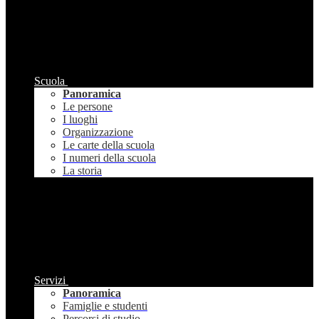
Scuola
Panoramica
Le persone
I luoghi
Organizzazione
Le carte della scuola
I numeri della scuola
La storia
Servizi
Panoramica
Famiglie e studenti
Percorsi di studio