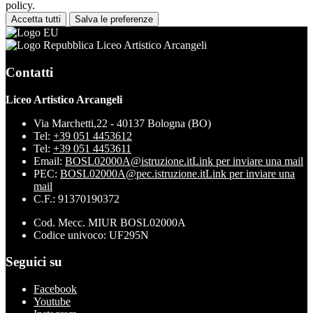
policy.
Accetta tutti
Salva le preferenze
Liceo Artistico Arcangeli
Contatti
Liceo Artistico Arcangeli
Via Marchetti,22 - 40137 Bologna (BO)
Tel:
+39 051 4453612
Tel:
+39 051 4453611
Email:
BOSL02000A@istruzione.it
Link per inviare una mail
PEC:
BOSL02000A@pec.istruzione.it
Link per inviare una
mail
C.F.: 91370190372
Cod. Mecc. MIUR BOSL02000A
Codice univoco: UF295N
Seguici su
Facebook
Youtube