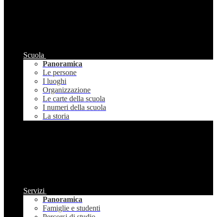
Scuola
Panoramica
Le persone
I luoghi
Organizzazione
Le carte della scuola
I numeri della scuola
La storia
Servizi
Panoramica
Famiglie e studenti
Percorsi di studio