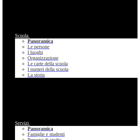
Scuola
Panoramica
Le persone
I luoghi
Organizzazione
Le carte della scuola
I numeri della scuola
La storia
Servizi
Panoramica
Famiglie e studenti
Percorsi di studio