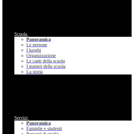
Scuola
Panoramica
Le persone
I luoghi
Organizzazione
Le carte della scuola
I numeri della scuola
La storia
Servizi
Panoramica
Famiglie e studenti
Percorsi di studio