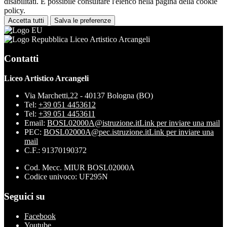
disabilitati. È possibile consultare l'elenco nella pagina della cookie
policy.
Accetta tutti
Salva le preferenze
Liceo Artistico Arcangeli
Contatti
Liceo Artistico Arcangeli
Via Marchetti,22 - 40137 Bologna (BO)
Tel:
+39 051 4453612
Tel:
+39 051 4453611
Email:
BOSL02000A@istruzione.it
Link per inviare una mail
PEC:
BOSL02000A@pec.istruzione.it
Link per inviare una
mail
C.F.: 91370190372
Cod. Mecc. MIUR BOSL02000A
Codice univoco: UF295N
Seguici su
Facebook
Youtube