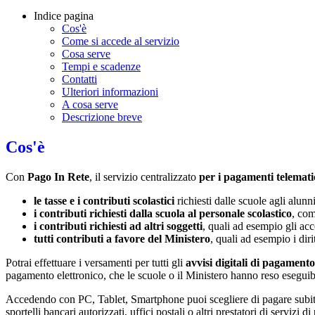
Indice pagina
Cos'è
Come si accede al servizio
Cosa serve
Tempi e scadenze
Contatti
Ulteriori informazioni
A cosa serve
Descrizione breve
Cos'è
Con
Pago In Rete
, il servizio centralizzato
per i pagamenti telemati
le tasse e i contributi scolastici
richiesti dalle scuole agli alunn
i contributi richiesti dalla scuola al personale scolastico
, com
i contributi richiesti ad altri soggetti
, quali ad esempio gli a
tutti contributi a favore del Ministero
, quali ad esempio i diri
Potrai effettuare i versamenti per tutti gli
avvisi digitali di pagamento
pagamento elettronico, che le scuole o il Ministero hanno reso eseguib
Accedendo con PC, Tablet, Smartphone puoi scegliere di pagare subito 
sportelli bancari autorizzati, uffici postali o altri prestatori di ser