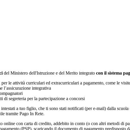
ci
del Ministero dell'Istruzione e del Merito integrato
con il sistema p
i per le attività curriculari ed extracurriculari a pagamento, come le visit
e l’assicurazione integrativa
ccompagnatori
tti di segreteria per la partecipazione a concorsi
intestati a tuo figlio, che ti sono stati notificati (per e-mail) dalla scuo
ile tramite Pago In Rete.
online con carta di credito, addebito in conto (o con altri metodi di p
vizi di pagamento (PSP), scaricando il documento di pagamento predisposto