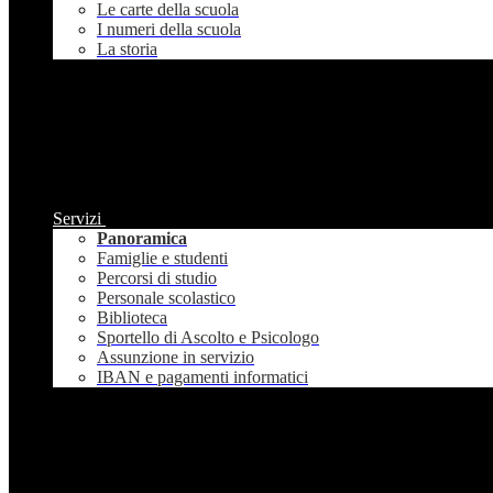
Le carte della scuola
I numeri della scuola
La storia
Servizi
Panoramica
Famiglie e studenti
Percorsi di studio
Personale scolastico
Biblioteca
Sportello di Ascolto e Psicologo
Assunzione in servizio
IBAN e pagamenti informatici