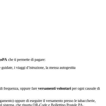
agoPA
che ti permette di pagare:
e guidate, i viaggi d’istruzione, la mensa autogestita
la di frequenza, oppure fare
versamenti volontari
per ogni causale di
agamento) oppure di eseguire il versamento presso le tabaccherie,
 dal sistema, che riporta QR-Code e Bollettino Postale PA.