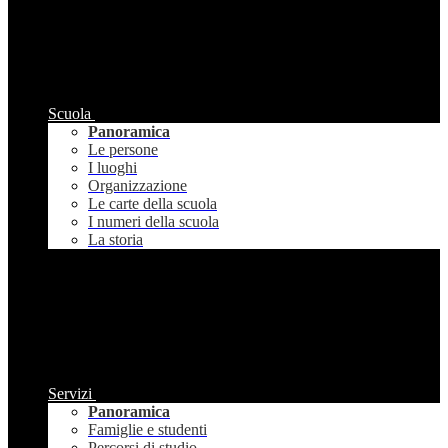
Scuola
Panoramica
Le persone
I luoghi
Organizzazione
Le carte della scuola
I numeri della scuola
La storia
Servizi
Panoramica
Famiglie e studenti
Percorsi di studio