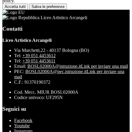
policy.
Accetta tutti
Salva le preferenze
Liceo Artistico Arcangeli
Contatti
Liceo Artistico Arcangeli
Via Marchetti,22 - 40137 Bologna (BO)
Tel:
+39 051 4453612
Tel:
+39 051 4453611
Email:
BOSL02000A@istruzione.it
Link per inviare una mail
PEC:
BOSL02000A@pec.istruzione.it
Link per inviare una
mail
C.F.: 91370190372
Cod. Mecc. MIUR BOSL02000A
Codice univoco: UF295N
Seguici su
Facebook
Youtube
Instagram