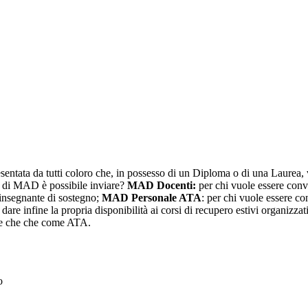
tata da tutti coloro che, in possesso di un Diploma o di una Laurea, 
pi di MAD è possibile inviare?
MAD Docenti:
per chi vuole essere conv
insegnante di sostegno;
MAD Personale ATA
: per chi vuole essere c
r dare infine la propria disponibilità ai corsi di recupero estivi organizz
nte che che come ATA.
to