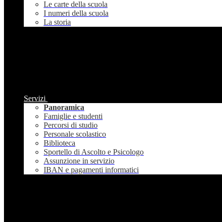
Le carte della scuola
I numeri della scuola
La storia
Servizi
Panoramica
Famiglie e studenti
Percorsi di studio
Personale scolastico
Biblioteca
Sportello di Ascolto e Psicologo
Assunzione in servizio
IBAN e pagamenti informatici