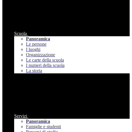
Scuola
Panoramica
Le persone
I luoghi
Organizzazione
Le carte della scuola
I numeri della scuola
La storia
Servizi
Panoramica
Famiglie e studenti
Percorsi di studio