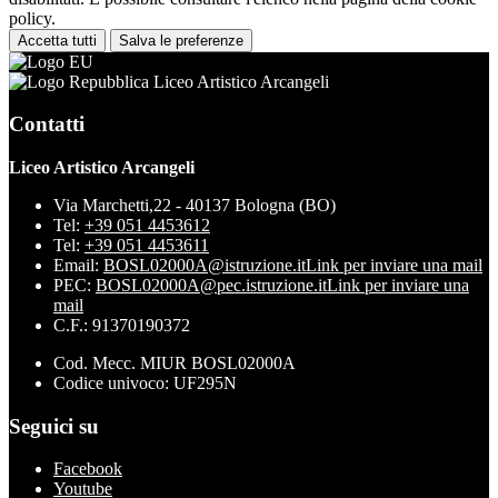
policy.
Accetta tutti
Salva le preferenze
Liceo Artistico Arcangeli
Contatti
Liceo Artistico Arcangeli
Via Marchetti,22 - 40137 Bologna (BO)
Tel:
+39 051 4453612
Tel:
+39 051 4453611
Email:
BOSL02000A@istruzione.it
Link per inviare una mail
PEC:
BOSL02000A@pec.istruzione.it
Link per inviare una
mail
C.F.: 91370190372
Cod. Mecc. MIUR BOSL02000A
Codice univoco: UF295N
Seguici su
Facebook
Youtube