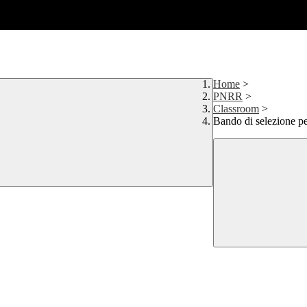
Home
>
PNRR
>
Classroom
>
Bando di selezione p