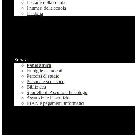
Le carte della scuola
I numeri della scuola
La storia
Servizi
Panoramica
Famiglie e studenti
Percorsi di studio
Personale scolastico
Biblioteca
Sportello di Ascolto e Psicologo
Assunzione in servizio
IBAN e pagamenti informatici