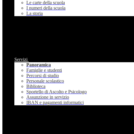
Le carte della scuola
I numeri della scuola
La storia
Servizi
Panoramica
Famiglie e studenti
Percorsi di studio
Personale scolastico
Biblioteca
Sportello di Ascolto e Psicologo
Assunzione in servizio
IBAN e pagamenti informatici