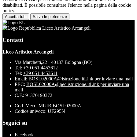
disabilitati. È possibile consultare l'elenco nella pagina della cookie
policy.
Accetta tutti
Salva le preferenze
Liceo Artistico Arcangeli
Contatti
Liceo Artistico Arcangeli
Via Marchetti,22 - 40137 Bologna (BO)
Tel:
+39 051 4453612
Tel:
+39 051 4453611
Email:
BOSL02000A@istruzione.it
Link per inviare una mail
PEC:
BOSL02000A@pec.istruzione.it
Link per inviare una
mail
C.F.: 91370190372
Cod. Mecc. MIUR BOSL02000A
Codice univoco: UF295N
Seguici su
Facebook