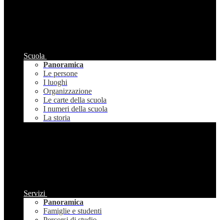
Scuola
Panoramica
Le persone
I luoghi
Organizzazione
Le carte della scuola
I numeri della scuola
La storia
Servizi
Panoramica
Famiglie e studenti
Percorsi di studio