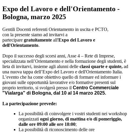
Expo del Lavoro e dell'Orientamento -
Bologna, marzo 2025
Gentili Docenti referenti Orientamento in uscita e PCTO,
con la presente siamo ad invitarvi a
partecipare
gratuitamente
all'
Expo d
el Lavoro e
dell'Orientamento
.
Dopo il successo degli scorsi anni, Asse 4 – Rete di Imprese,
specializzata nell’Orientamento e nella formazione degli studenti, è
lieta di invitarvi, insieme agli alunni delle
classi quarte e quinte,
ad
una nuova tappa dell’Expo del Lavoro e dell'Orientamento Italia.
L’evento che ha come obiettivo quello di formare ed informare i
giovani sulle opportunità lavorative e/o formative presenti sul
proprio territorio, si svolgerà presso il
Centro Commerciale
"Vialarga" di Bologna,
dal 10 al 14 marzo 2025
.
La partecipazione prevede:
La possibilità di coinvolgere i vostri studenti nei workshop
organizzati
ogni giorno, di mattina e/o di pomeriggio,
dalle ore
09:00
alle ore 18:00
;
La possibilità di riconoscimento delle ore