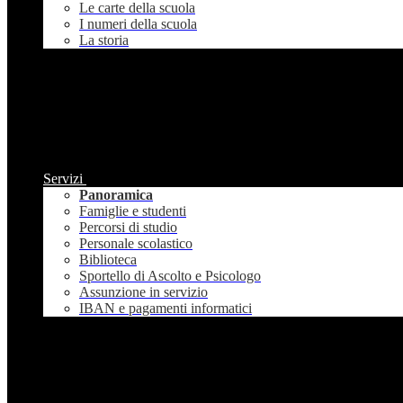
Le carte della scuola
I numeri della scuola
La storia
Servizi
Panoramica
Famiglie e studenti
Percorsi di studio
Personale scolastico
Biblioteca
Sportello di Ascolto e Psicologo
Assunzione in servizio
IBAN e pagamenti informatici