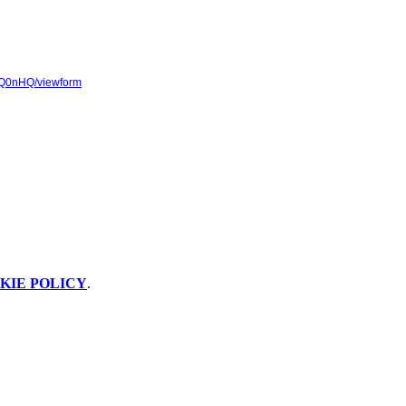
NQ0nHQ/viewform
KIE POLICY
.