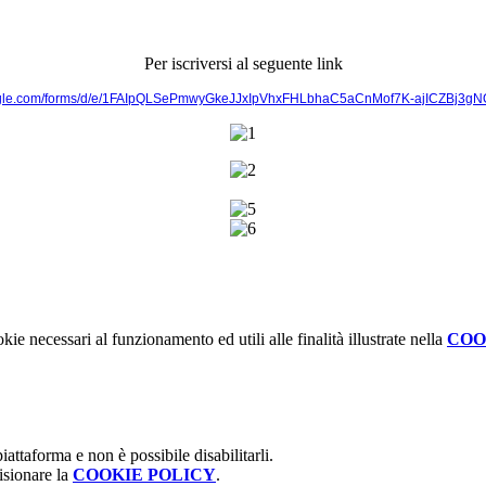
Per iscriversi al seguente link
oogle.com/forms/d/e/1FAIpQLSePmwyGkeJJxIpVhxFHLbhaC5aCnMof7K-ajICZBj3g
kie necessari al funzionamento ed utili alle finalità illustrate nella
COO
attaforma e non è possibile disabilitarli.
isionare la
COOKIE POLICY
.