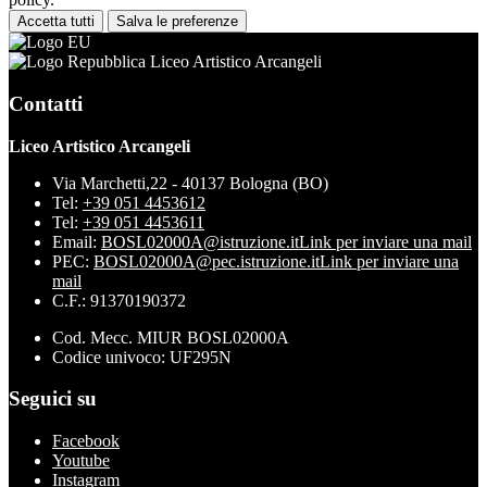
Accetta tutti
Salva le preferenze
Liceo Artistico Arcangeli
Contatti
Liceo Artistico Arcangeli
Via Marchetti,22 - 40137 Bologna (BO)
Tel:
+39 051 4453612
Tel:
+39 051 4453611
Email:
BOSL02000A@istruzione.it
Link per inviare una mail
PEC:
BOSL02000A@pec.istruzione.it
Link per inviare una
mail
C.F.: 91370190372
Cod. Mecc. MIUR BOSL02000A
Codice univoco: UF295N
Seguici su
Facebook
Youtube
Instagram