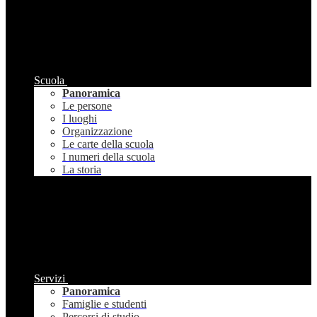
Scuola
Panoramica
Le persone
I luoghi
Organizzazione
Le carte della scuola
I numeri della scuola
La storia
Servizi
Panoramica
Famiglie e studenti
Percorsi di studio