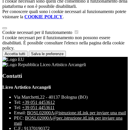
I cookie necessari sono quelli che consentono il funzionamento della
piattaforma e non è possibile disabilitarli.
Per conoscere quali sono i cookie necessari al funzionamento potete
visionare la
COOKIE POLICY
.
Cookie necessari per il funzionamento
I cookie necessari per il funzionamento non possono essere
disabilitati. È possibile consultare l'elenco nella pagina della cookie
policy.
Accetta tutti
Salva le preferenze
Liceo Artistico Arcangeli
Contatti
Liceo Artistico Arcangeli
Via Marchetti,22 - 40137 Bologna (BO)
Tel:
+39 051 4453612
Tel:
+39 051 4453611
Email:
BOSL02000A@istruzione.it
Link per inviare una mail
PEC:
BOSL02000A@pec.istruzione.it
Link per inviare una
mail
C.F.: 91370190372