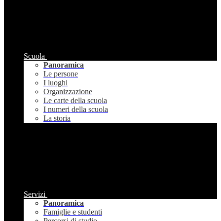
Scuola
Panoramica
Le persone
I luoghi
Organizzazione
Le carte della scuola
I numeri della scuola
La storia
Servizi
Panoramica
Famiglie e studenti
Percorsi di studio