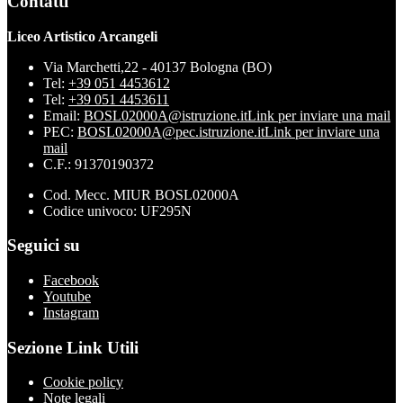
Contatti
Liceo Artistico Arcangeli
Via Marchetti,22 - 40137 Bologna (BO)
Tel:
+39 051 4453612
Tel:
+39 051 4453611
Email:
BOSL02000A@istruzione.it
Link per inviare una mail
PEC:
BOSL02000A@pec.istruzione.it
Link per inviare una
mail
C.F.: 91370190372
Cod. Mecc. MIUR BOSL02000A
Codice univoco: UF295N
Seguici su
Facebook
Youtube
Instagram
Sezione Link Utili
Cookie policy
Note legali