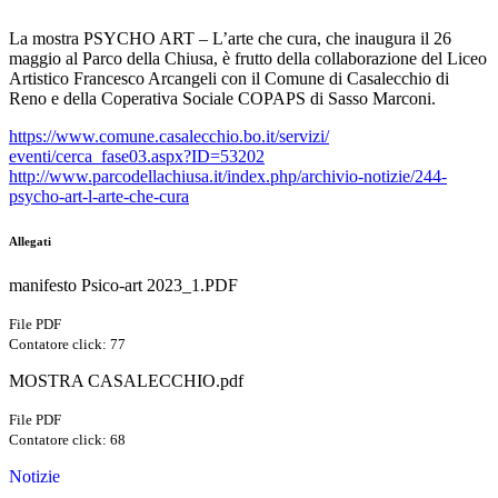
La mostra PSYCHO ART – L’arte che cura, che inaugura il 26
maggio al Parco della Chiusa, è frutto della collaborazione del Liceo
Artistico Francesco Arcangeli con il Comune di Casalecchio di
Reno e della Coperativa Sociale COPAPS di Sasso Marconi.
https://www.comune.
casalecchio.bo.it/servizi/
eventi/cerca_fase03.aspx?ID=
53202
http://www.parcodellachiusa.
it/index.php/archivio-notizie/
244-
psycho-art-l-arte-che-cura
Allegati
manifesto Psico-art 2023_1.PDF
File PDF
Contatore click: 77
MOSTRA CASALECCHIO.pdf
File PDF
Contatore click: 68
Notizie