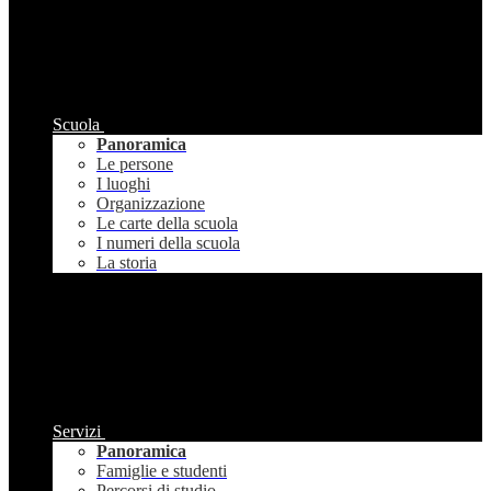
Scuola
Panoramica
Le persone
I luoghi
Organizzazione
Le carte della scuola
I numeri della scuola
La storia
Servizi
Panoramica
Famiglie e studenti
Percorsi di studio