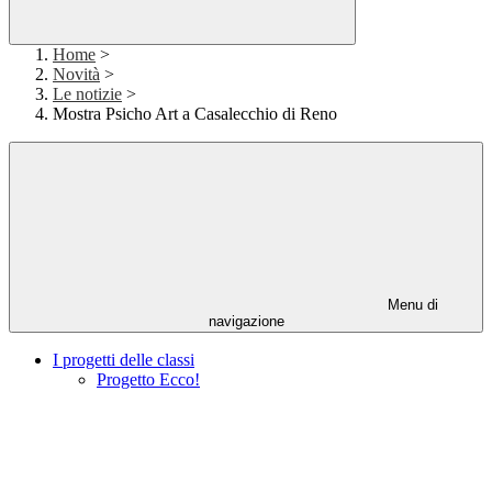
Home
>
Novità
>
Le notizie
>
Mostra Psicho Art a Casalecchio di Reno
Menu di
navigazione
I progetti delle classi
Progetto Ecco!