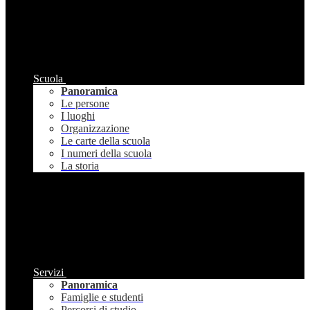
Scuola
Panoramica
Le persone
I luoghi
Organizzazione
Le carte della scuola
I numeri della scuola
La storia
Servizi
Panoramica
Famiglie e studenti
Percorsi di studio