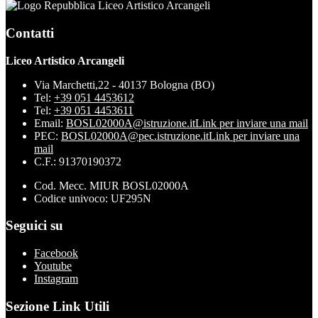
Liceo Artistico Arcangeli
Contatti
Liceo Artistico Arcangeli
Via Marchetti,22 - 40137 Bologna (BO)
Tel:
+39 051 4453612
Tel:
+39 051 4453611
Email:
BOSL02000A@istruzione.it
Link per inviare una mail
PEC:
BOSL02000A@pec.istruzione.it
Link per inviare una
mail
C.F.: 91370190372
Cod. Mecc. MIUR BOSL02000A
Codice univoco: UF295N
Seguici su
Facebook
Youtube
Instagram
Sezione Link Utili