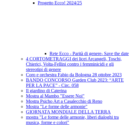
Progetto Ecco! 2024/25
Rete Ecco - Parità di genere- Save the date
4 CORTOMETRAGGI dei licei Arcangeli, Toschi,
Chierici, Volta-Fellini contro i femminicidi e gli
stereotipi di genere
Coro e orchestra Fabio da Bologna 28 ottobre 2023
BANDO CONCORSO Garden Club 2023: “ARTE
PER LA PACE” - Circ. 058
Il giardino di Caterina
Mostra al Mambo "Essere Noi"
Mostra Psicho Art a Casalecchio di Reno
Mostra "Le forme delle armonie"
GIORNATA MONDIALE DELLA TERRA
mostra "Le forme delle armonie, liberi dialoghi tra
musica, forme e colori"