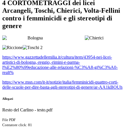
4 CORTOMETRAGGI dei licei
Arcangeli, Toschi, Chierici, Volta-Fellini
contro i femminicidi e gli stereotipi di
genere
https://www.gazzettadellemilia.it/cultura/item/43954-nei-licei-
artistici-di-bologna,-reggio,-rimini-e-parma-
l%E2%80%99educazione-alle-relazioni-%C3%A8-gi%C3%A0-
realt%
https://www.msn.com/it-it/notizie/italia/femminicidi-quattro-corti-
delle-scuole-per-dire-basta-agli-stereotipi-di-genere/ar-AA1kBOUh
Allegati
Resto del Carlino - testo.pdf
File PDF
Contatore click: 81