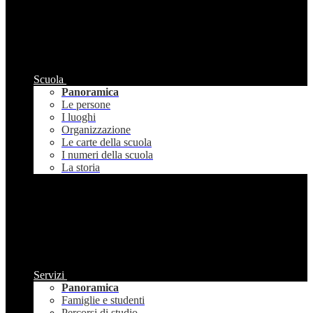
Scuola
Panoramica
Le persone
I luoghi
Organizzazione
Le carte della scuola
I numeri della scuola
La storia
Servizi
Panoramica
Famiglie e studenti
Percorsi di studio