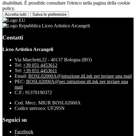
disabilitati. È possibile consultare l'elenco nella pagina della cookie
policy.
Accetta tutti
Salva le preferenze
Liceo Artistico Arcangeli
Contatti
Liceo Artistico Arcangeli
Via Marchetti,22 - 40137 Bologna (BO)
Tel:
+39 051 4453612
Tel:
+39 051 4453611
Email:
BOSL02000A@istruzione.it
Link per inviare una mail
PEC:
BOSL02000A@pec.istruzione.it
Link per inviare una
mail
C.F.: 91370190372
Cod. Mecc. MIUR BOSL02000A
Codice univoco: UF295N
Seguici su
Facebook