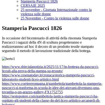
Stamperia Pascucci 1826
CERSAIE 2025
25 novembre - Giornata Internazionale contro la
violenza sulle donne
25 Novembre - Contro la violenza sulle donne
Stamperia Pascucci 1826
In occasione del bicentenario di attività della rinomata Stamperia
Pascucci i ragazzi della 4N di scultura progetteranno e
realizzerannno ad hoc il decoro di un prodotto tessile stampato
seguendo il metodo di lavorazione tradizionale della bottega.
https://www.sbircialanotizia.
it/2025/11/17/in-bottega-da-
pascucci-
liceali-alla-prova-
della-stampa-su-tessuto/
https://www.cesenatoday.it/
cronaca/storica-stamperia-
pascucci-
laboratorio-studenti-
liceo-artistico.html
https://www.corriereromagna.
it/gambettola/gambettola-la-
stamperia-
pascucci-si-
trasforma-in-scuola-le-idee-
dei-giovani-diventano-una-
tovaglia-o-un-arazzo-gallery-
FX1752755
https://sestopotere.com/
gambettola-lantica-stamperia-
pascucci-ha-
ospitato-gli-
studenti-della-classe-4n-del-
liceo-artistico-arcangeli-di-
bologna/