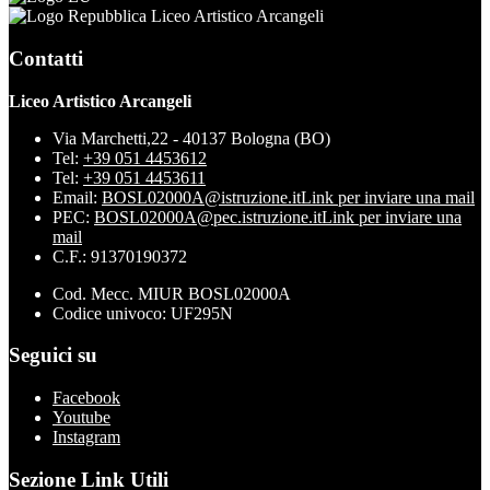
Liceo Artistico Arcangeli
Contatti
Liceo Artistico Arcangeli
Via Marchetti,22 - 40137 Bologna (BO)
Tel:
+39 051 4453612
Tel:
+39 051 4453611
Email:
BOSL02000A@istruzione.it
Link per inviare una mail
PEC:
BOSL02000A@pec.istruzione.it
Link per inviare una
mail
C.F.: 91370190372
Cod. Mecc. MIUR BOSL02000A
Codice univoco: UF295N
Seguici su
Facebook
Youtube
Instagram
Sezione Link Utili