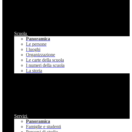
Scuola
Panoramica
Le persone
I luoghi
Organizzazione
Le carte della scuola
I numeri della scuola
La storia
Servizi
Panoramica
Famiglie e studenti
Percorsi di studio