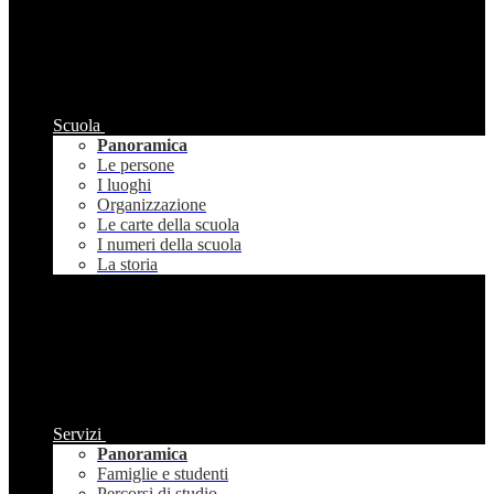
Scuola
Panoramica
Le persone
I luoghi
Organizzazione
Le carte della scuola
I numeri della scuola
La storia
Servizi
Panoramica
Famiglie e studenti
Percorsi di studio