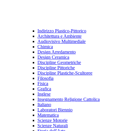
Indirizzo Plastico-Pittorico
Architettura e Ambiente
Audiovisivo Multimediale
Chimica
Design Arredamento
Design Ceramica
Discipline Geometriche
Discipline Pittoriche
Discipline Plastiche-Scultoree
Filosofia
Fisica
Grafica
Inglese
Insegnamento Religione Cattolica
Italiano
Laboratori Biennio
Matematica
Scienze Motorie
Scienze Naturali
Storia dell'Arte