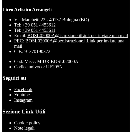
Liceo Artistico Arcangeli
Via Marchetti,22 - 40137 Bologna (BO)
Tel:
+39 051 4453612
Tel:
+39 051 4453611
Email:
BOSL02000A@istruzione.it
Link per inviare una mail
PEC:
BOSL02000A@pec.istruzione.it
Link per inviare una
mail
C.F.: 91370190372
Cod. Mecc. MIUR BOSL02000A
Codice univoco: UF295N
Seguici su
Facebook
Youtube
Instagram
Sezione Link Utili
Cookie policy
Note legali