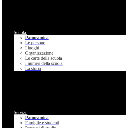
Scuola
Panoramica
Le persone
I luoghi
Organizzazione
Le carte della scuola
I numeri della scuola
La storia
Servizi
Panoramica
Famiglie e studenti
Percorsi di studio