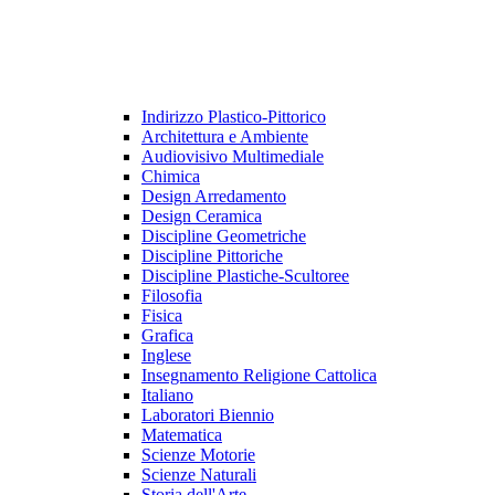
Indirizzo Plastico-Pittorico
Architettura e Ambiente
Audiovisivo Multimediale
Chimica
Design Arredamento
Design Ceramica
Discipline Geometriche
Discipline Pittoriche
Discipline Plastiche-Scultoree
Filosofia
Fisica
Grafica
Inglese
Insegnamento Religione Cattolica
Italiano
Laboratori Biennio
Matematica
Scienze Motorie
Scienze Naturali
Storia dell'Arte