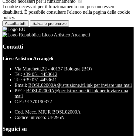
Cookie necessari per il funzionamento
I cookie necessari per il funzionamento non possono essere
disabilitati. È possibile consultare l'elenco nella pagina della cookie
policy.
Accetta tutti
Salva le preferenze
Liceo Artistico Arcangeli
Contatti
Liceo Artistico Arcangeli
Via Marchetti,22 - 40137 Bologna (BO)
Tel:
+39 051 4453612
Tel:
+39 051 4453611
Email:
BOSL02000A@istruzione.it
Link per inviare una mail
PEC:
BOSL02000A@pec.istruzione.it
Link per inviare una
mail
C.F.: 91370190372
Cod. Mecc. MIUR BOSL02000A
Codice univoco: UF295N
Seguici su