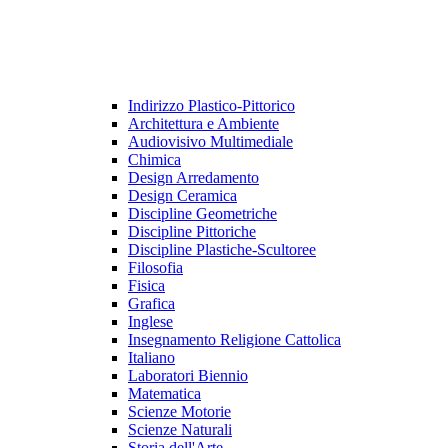
Indirizzo Plastico-Pittorico
Architettura e Ambiente
Audiovisivo Multimediale
Chimica
Design Arredamento
Design Ceramica
Discipline Geometriche
Discipline Pittoriche
Discipline Plastiche-Scultoree
Filosofia
Fisica
Grafica
Inglese
Insegnamento Religione Cattolica
Italiano
Laboratori Biennio
Matematica
Scienze Motorie
Scienze Naturali
Storia dell'Arte