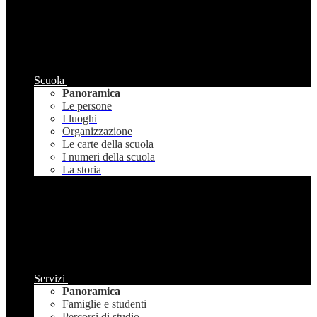
Scuola
Panoramica
Le persone
I luoghi
Organizzazione
Le carte della scuola
I numeri della scuola
La storia
Servizi
Panoramica
Famiglie e studenti
Percorsi di studio