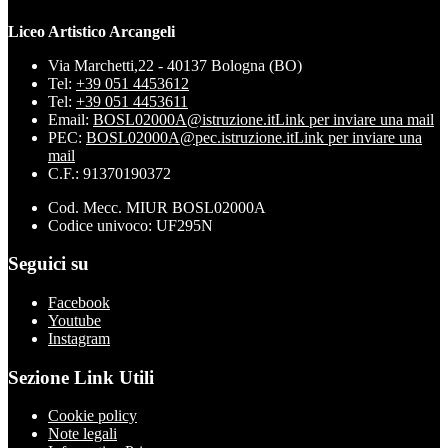
Liceo Artistico Arcangeli
Via Marchetti,22 - 40137 Bologna (BO)
Tel:
+39 051 4453612
Tel:
+39 051 4453611
Email:
BOSL02000A@istruzione.it
Link per inviare una mail
PEC:
BOSL02000A@pec.istruzione.it
Link per inviare una
mail
C.F.: 91370190372
Cod. Mecc. MIUR BOSL02000A
Codice univoco: UF295N
Seguici su
Facebook
Youtube
Instagram
Sezione Link Utili
Cookie policy
Note legali