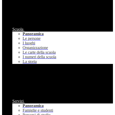
Scuola
Panoramica
Le persone
I luoghi
Organizzazione
Le carte della scuola
I numeri della scuola
La storia
Servizi
Panoramica
Famiglie e studenti
Percorsi di studio