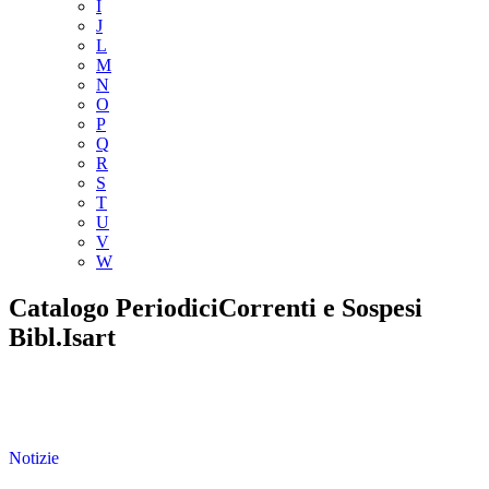
I
J
L
M
N
O
P
Q
R
S
T
U
V
W
Catalogo PeriodiciCorrenti e Sospesi
Bibl.Isart
Notizie