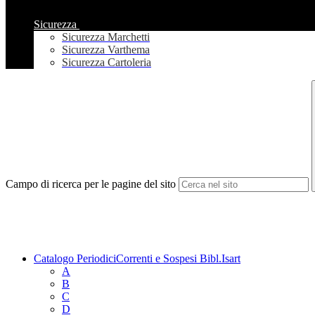
Sicurezza
Sicurezza Marchetti
Sicurezza Varthema
Sicurezza Cartoleria
Campo di ricerca per le pagine del sito
Catalogo PeriodiciCorrenti e Sospesi Bibl.Isart
A
B
C
D