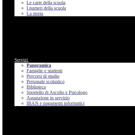
Le carte della scuola
I numeri della scuola
La storia
Servizi
Panoramica
Famiglie e studenti
Percorsi di studio
Personale scolastico
Biblioteca
Sportello di Ascolto e Psicologo
Assunzione in servizio
IBAN e pagamenti informatici