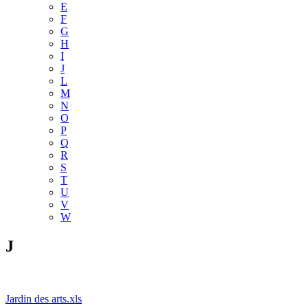
E
F
G
H
I
J
L
M
N
O
P
Q
R
S
T
U
V
W
J
Jardin des arts.xls