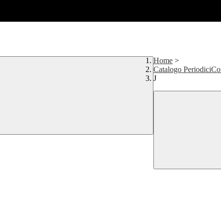
Home
>
Catalogo PeriodiciCor
J