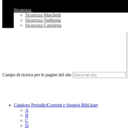
Sicurezza
Sicurezza Marchetti
Sicurezza Varthema
Sicurezza Cartoleria
Campo di ricerca per le pagine del sito
Catalogo PeriodiciCorrenti e Sospesi Bibl.Isart
A
B
C
D