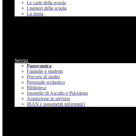
Le carte della scuola
I numeri della scuola
La storia
Servizi
Panoramica
Famiglie e studenti
Percorsi di studio
Personale scolastico
Biblioteca
Sportello di Ascolto e Psicologo
Assunzione in servizio
IBAN e pagamenti informatici