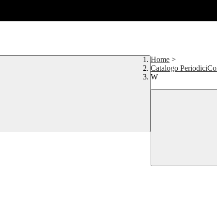
Home
>
Catalogo PeriodiciCor
W