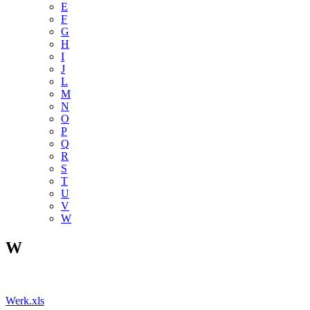
E
F
G
H
I
J
L
M
N
O
P
Q
R
S
T
U
V
W
W
Werk.xls