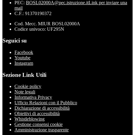
PEC:
BOSL02000A@pec.istruzione.it
Link per inviare una
mail
C.F.: 91370190372
Cod. Mecc. MIUR BOSL02000A
Codice univoco: UF295N
Seguici su
Facebook
Youtube
Instagram
Sezione Link Utili
Cookie policy
Note legali
Informativa Privacy
Ufficio Relazioni con il Pubblico
Dichiarazione di accessibilità
Obiettivi di accessibilità
Whistleblowing
Gestione consensi cookie
Amministrazione trasparente