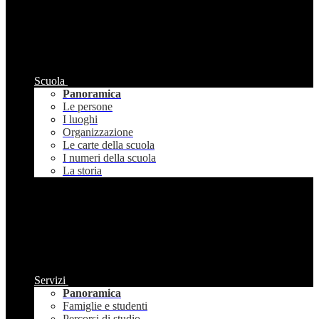
Scuola
Panoramica
Le persone
I luoghi
Organizzazione
Le carte della scuola
I numeri della scuola
La storia
Servizi
Panoramica
Famiglie e studenti
Percorsi di studio