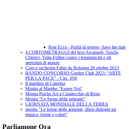
Rete Ecco - Parità di genere- Save the date
4 CORTOMETRAGGI dei licei Arcangeli, Toschi,
Chierici, Volta-Fellini contro i femminicidi e gli
stereotipi di genere
Coro e orchestra Fabio da Bologna 28 ottobre 2023
BANDO CONCORSO Garden Club 2023: “ARTE
PER LA PACE” - Circ. 058
Il giardino di Caterina
Mostra al Mambo "Essere Noi"
Mostra Psicho Art a Casalecchio di Reno
Mostra "Le forme delle armonie"
GIORNATA MONDIALE DELLA TERRA
mostra "Le forme delle armonie, liberi dialoghi tra
musica, forme e colori"
Parliamone Ora