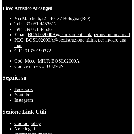
Liceo Artistico Arcangeli
Via Marchetti,22 - 40137 Bologna (BO)
Tel:
+39 051 4453612
Tel:
+39 051 4453611
Email:
BOSL02000A@istruzione.it
Link per inviare una mail
PEC:
BOSL02000A@pec.istruzione.it
Link per inviare una
mail
C.F.: 91370190372
Cod. Mecc. MIUR BOSL02000A
Codice univoco: UF295N
Seguici su
Facebook
Youtube
Instagram
Sezione Link Utili
Cookie policy
Note legali