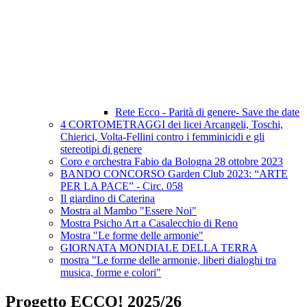
Rete Ecco - Parità di genere- Save the date
4 CORTOMETRAGGI dei licei Arcangeli, Toschi,
Chierici, Volta-Fellini contro i femminicidi e gli
stereotipi di genere
Coro e orchestra Fabio da Bologna 28 ottobre 2023
BANDO CONCORSO Garden Club 2023: “ARTE
PER LA PACE” - Circ. 058
Il giardino di Caterina
Mostra al Mambo "Essere Noi"
Mostra Psicho Art a Casalecchio di Reno
Mostra "Le forme delle armonie"
GIORNATA MONDIALE DELLA TERRA
mostra "Le forme delle armonie, liberi dialoghi tra
musica, forme e colori"
Progetto ECCO! 2025/26