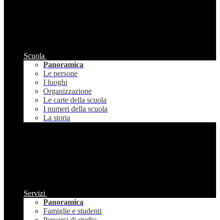
Scuola
Panoramica
Le persone
I luoghi
Organizzazione
Le carte della scuola
I numeri della scuola
La storia
Servizi
Panoramica
Famiglie e studenti
Percorsi di studio