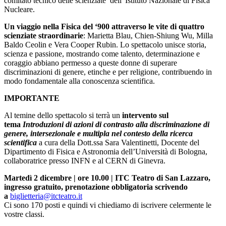
comitato tecnico delle scienziate dell' Istituto Nazionale di Fisica
Nucleare.
Un viaggio nella Fisica del ‘900 attraverso le vite di quattro
scienziate straordinarie
: Marietta Blau, Chien-Shiung Wu, Milla
Baldo Ceolin e Vera Cooper Rubin. Lo spettacolo unisce storia,
scienza e passione, mostrando come talento, determinazione e
coraggio abbiano permesso a queste donne di superare
discriminazioni di genere, etinche e per religione, contribuendo in
modo fondamentale alla conoscenza scientifica.
IMPORTANTE
Al temine dello spettacolo si terrà un
intervento sul
tema
Introduzioni di azioni di contrasto alla discriminazione di
genere, intersezionale e multipla nel contesto della ricerca
scientifica
a cura della Dott.ssa Sara Valentinetti, Docente del
Dipartimento di Fisica e Astronomia dell’Università di Bologna,
collaboratrice presso INFN e al CERN di Ginevra.
Martedì 2 dicembre | ore 10.00 | ITC Teatro di San Lazzaro,
ingresso gratuito, prenotazione obbligatoria scrivendo
a
biglietteria@itcteatro.it
Ci sono 170 posti e quindi vi chiediamo di iscrivere celermente le
vostre classi.