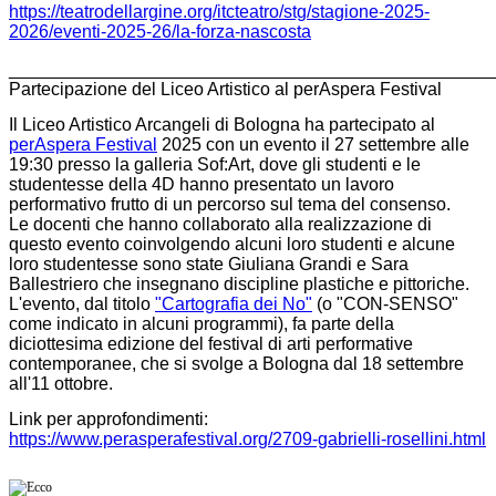
https://teatrodellargine.org/
itcteatro/stg/stagione-2025-
2026/eventi-2025-26/la-forza-
nascosta
________________________________________________
Partecipazione del Liceo Artistico al perAspera Festival
Il Liceo Artistico Arcangeli di Bologna ha partecipato al
perAspera Festival
2025 con un evento il 27 settembre alle
19:30 presso la galleria Sof:Art, dove gli studenti e le
studentesse della 4D hanno presentato un lavoro
performativo frutto di un percorso sul
tema del consenso
.
Le docenti che hanno collaborato alla realizzazione di
questo evento coinvolgendo alcuni loro studenti e alcune
loro studentesse sono state Giuliana Grandi e Sara
Ballestriero che insegnano discipline plastiche e pittoriche.
L'evento, dal titolo
"Cartografia dei No"
(o "CON-SENSO"
come indicato in alcuni programmi), fa parte della
diciottesima edizione del festival di arti performative
contemporanee, che si svolge a Bologna dal 18 settembre
all'11 ottobre.
Link per approfondimenti:
https://www.perasperafestival.org/2709-gabrielli-rosellini.html