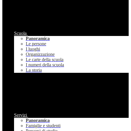
Scuola
Panoramica
Le persone
I luoghi
Organizzazione
Le carte della scuola
I numeri della scuola
La storia
Servizi
Panoramica
Famiglie e studenti
Percorsi di studio