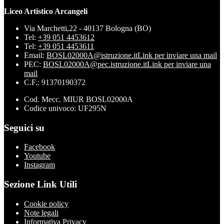
Liceo Artistico Arcangeli
Via Marchetti,22 - 40137 Bologna (BO)
Tel:
+39 051 4453612
Tel:
+39 051 4453611
Email:
BOSL02000A@istruzione.it
Link per inviare una mail
PEC:
BOSL02000A@pec.istruzione.it
Link per inviare una
mail
C.F.: 91370190372
Cod. Mecc. MIUR BOSL02000A
Codice univoco: UF295N
Seguici su
Facebook
Youtube
Instagram
Sezione Link Utili
Cookie policy
Note legali
Informativa Privacy