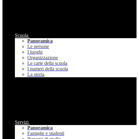
Scuola
Panoramica
Le persone
I luoghi
Organizzazione
Le carte della scuola
I numeri della scuola
La storia
Servizi
Panoramica
Famiglie e studenti
Percorsi di studio