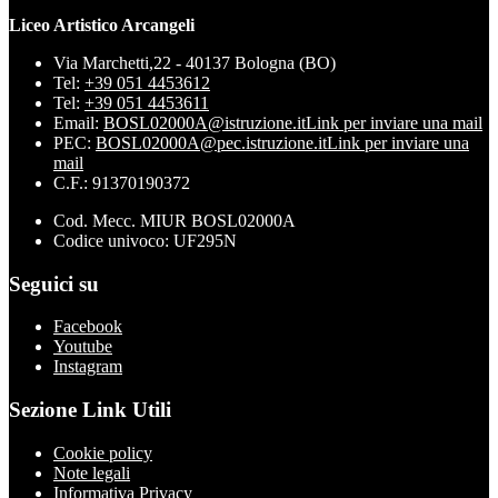
Liceo Artistico Arcangeli
Via Marchetti,22 - 40137 Bologna (BO)
Tel:
+39 051 4453612
Tel:
+39 051 4453611
Email:
BOSL02000A@istruzione.it
Link per inviare una mail
PEC:
BOSL02000A@pec.istruzione.it
Link per inviare una
mail
C.F.: 91370190372
Cod. Mecc. MIUR BOSL02000A
Codice univoco: UF295N
Seguici su
Facebook
Youtube
Instagram
Sezione Link Utili
Cookie policy
Note legali
Informativa Privacy