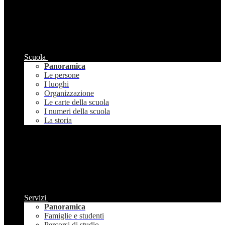
Scuola
Panoramica
Le persone
I luoghi
Organizzazione
Le carte della scuola
I numeri della scuola
La storia
Servizi
Panoramica
Famiglie e studenti
Percorsi di studio