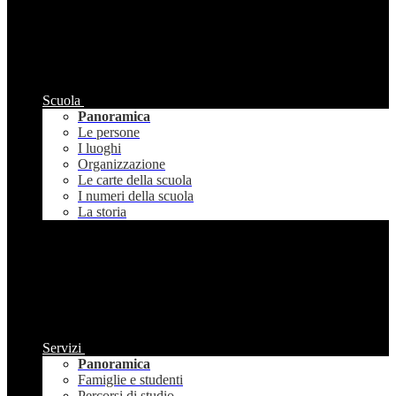
Scuola
Panoramica
Le persone
I luoghi
Organizzazione
Le carte della scuola
I numeri della scuola
La storia
Servizi
Panoramica
Famiglie e studenti
Percorsi di studio