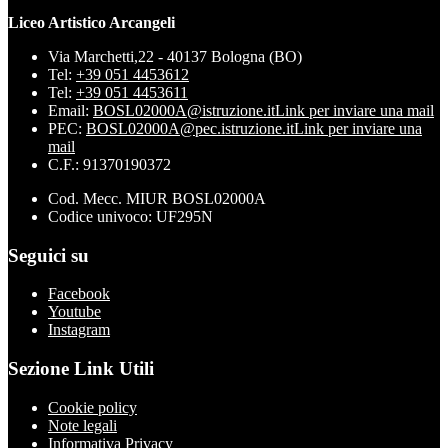
Liceo Artistico Arcangeli
Via Marchetti,22 - 40137 Bologna (BO)
Tel:
+39 051 4453612
Tel:
+39 051 4453611
Email:
BOSL02000A@istruzione.it
Link per inviare una mail
PEC:
BOSL02000A@pec.istruzione.it
Link per inviare una
mail
C.F.: 91370190372
Cod. Mecc. MIUR BOSL02000A
Codice univoco: UF295N
Seguici su
Facebook
Youtube
Instagram
Sezione Link Utili
Cookie policy
Note legali
Informativa Privacy