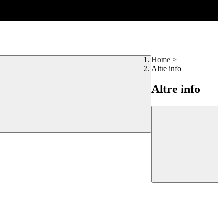
Home
>
Altre info
Altre info