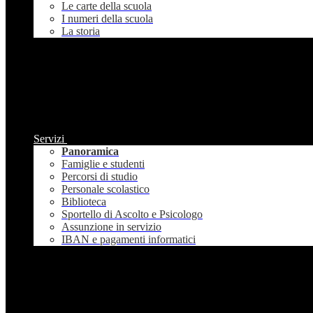
Le carte della scuola
I numeri della scuola
La storia
Servizi
Panoramica
Famiglie e studenti
Percorsi di studio
Personale scolastico
Biblioteca
Sportello di Ascolto e Psicologo
Assunzione in servizio
IBAN e pagamenti informatici