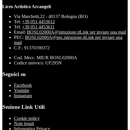
Liceo Artistico Arcangeli
Via Marchetti,22 - 40137 Bologna (BO)
Tel:
+39 051 4453612
Tel:
+39 051 4453611
Email:
BOSL02000A@istruzione.it
Link per inviare una mail
PEC:
BOSL02000A@pec.istruzione.it
Link per inviare una
mail
C.F.: 91370190372
Cod. Mecc. MIUR BOSL02000A
Codice univoco: UF295N
Seguici su
Facebook
Youtube
Instagram
Sezione Link Utili
Cookie policy
Note legali
Informativa Privacy