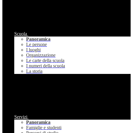
Scuola
Panoramica
Le persone
I luoghi
Organizzazione
Le carte della scuola
I numeri della scuola
La storia
Servizi
Panoramica
Famiglie e studenti
Percorsi di studio