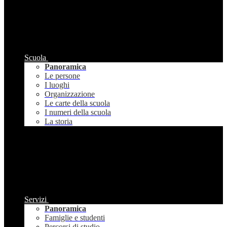
Scuola
Panoramica
Le persone
I luoghi
Organizzazione
Le carte della scuola
I numeri della scuola
La storia
Servizi
Panoramica
Famiglie e studenti
Percorsi di studio