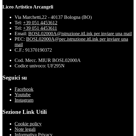
Liceo Artistico Arcangeli
Via Marchetti,22 - 40137 Bologna (BO)
Tel:
+39 051 4453612
Tel:
+39 051 4453611
Email:
BOSL02000A@istruzione.it
Link per inviare una mail
PEC:
BOSL02000A@pec.istruzione.it
Link per inviare una
mail
C.F.: 91370190372
Cod. Mecc. MIUR BOSL02000A
Codice univoco: UF295N
Seguici su
Facebook
Youtube
Instagram
Sezione Link Utili
Cookie policy
Note legali
Informativa Privacy