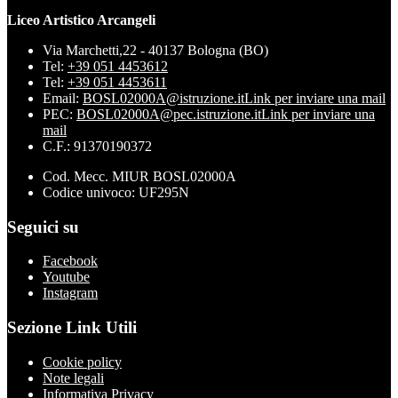
Liceo Artistico Arcangeli
Via Marchetti,22 - 40137 Bologna (BO)
Tel:
+39 051 4453612
Tel:
+39 051 4453611
Email:
BOSL02000A@istruzione.it
Link per inviare una mail
PEC:
BOSL02000A@pec.istruzione.it
Link per inviare una
mail
C.F.: 91370190372
Cod. Mecc. MIUR BOSL02000A
Codice univoco: UF295N
Seguici su
Facebook
Youtube
Instagram
Sezione Link Utili
Cookie policy
Note legali
Informativa Privacy