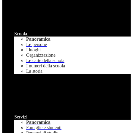
Scuola
Panoramica
Le persone
I luoghi
Organizzazione
Le carte della scuola
I numeri della scuola
La storia
Servizi
Panoramica
Famiglie e studenti
Percorsi di studio